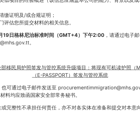
类似项目的经验概述（该信息应涵盖本公司的能力、背景以及成
清缴证明及/或合规证明；
门评估您所提交材料的相关信息。
月19日格林尼治标准时间（GMT+4）下午2:00
，请通过电子邮
n@mhs.gov.tt。
安全部移民局护照签发与管控系统升级项目：将现有可机读护照（M
（E-PASSPORT）签发与管控系统
过电子邮件发送至 procurementimmigration@mhs.go
提交材料均应致函国家安全部常务秘书。
性或完整性不承担任何责任，亦不对各实体在准备和提交对本意