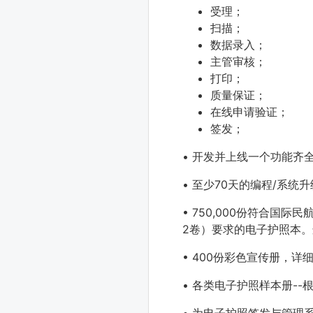
受理；
扫描；
数据录入；
主管审核；
打印；
质量保证；
在线申请验证；
签发；
•
开发并上线一个功能齐
•
至少70天的编程/系统
•
750,000份符合国际
2卷）要求的电子护照本
•
400份彩色宣传册，详
•
各类电子护照样本册--