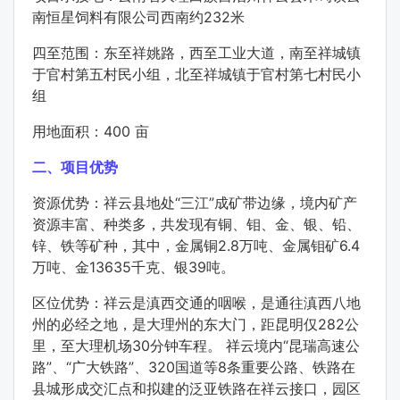
南恒星饲料有限公司西南约232米
四至范围：东至祥姚路，西至工业大道，南至祥城镇
于官村第五村民小组，北至祥城镇于官村第七村民小
组
用地面积：400 亩
二、项目优势
资源优势：祥云县地处“三江”成矿带边缘，境内矿产
资源丰富、种类多，共发现有铜、钼、金、银、铅、
锌、铁等矿种，其中，金属铜2.8万吨、金属钼矿6.4
万吨、金13635千克、银39吨。
区位优势：祥云是滇西交通的咽喉，是通往滇西八地
州的必经之地，是大理州的东大门，距昆明仅282公
里，至大理机场30分钟车程。 祥云境内“昆瑞高速公
路”、“广大铁路”、320国道等8条重要公路、铁路在
县城形成交汇点和拟建的泛亚铁路在祥云接口，园区