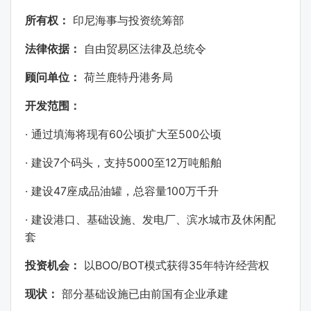
所有权：
印尼海事与投资统筹部
法律依据：
自由贸易区法律及总统令
顾问单位：
荷兰鹿特丹港务局
开发范围：
·
60公顷扩大至500公顷
通过填海将现有
·
7个码头，支持5000至12万吨船舶
建设
·
47座成品油罐，总容量100万千升
建设
·
建设港口、基础设施、发电厂、滨水城市及休闲配
套
BOO/BOT模式获得35年特许经营权
投资机会：
以
现状：
部分基础设施已由前国有企业承建