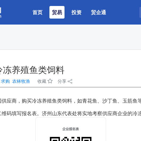
(current)
首页
贸易
投资
贸企通
冷冻养殖鱼类饲料
：
求购
农林牧渔
收藏
分享
国供应商，购买冷冻养殖鱼类饲料，如青花鱼、沙丁鱼、玉筋鱼
二维码填写报名表。济州山东代表处将实地考察供应商企业的冷