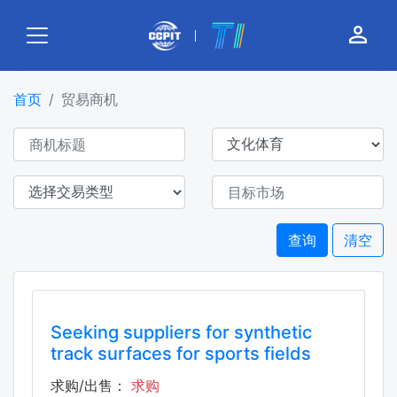
person_outline
首页
贸易商机
查询
清空
Seeking suppliers for synthetic
track surfaces for sports fields
求购/出售：
求购